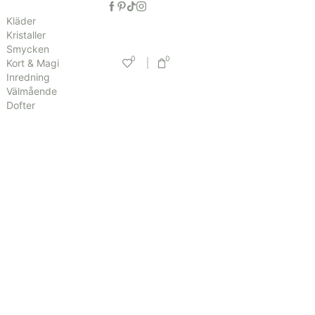
Kläder
Kristaller
Smycken
0
0
Kort & Magi
Inredning
Välmående
Dofter