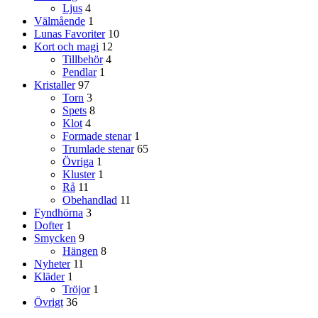
Ljus
4
Välmående
1
Lunas Favoriter
10
Kort och magi
12
Tillbehör
4
Pendlar
1
Kristaller
97
Torn
3
Spets
8
Klot
4
Formade stenar
1
Trumlade stenar
65
Övriga
1
Kluster
1
Rå
11
Obehandlad
11
Fyndhörna
3
Dofter
1
Smycken
9
Hängen
8
Nyheter
11
Kläder
1
Tröjor
1
Övrigt
36