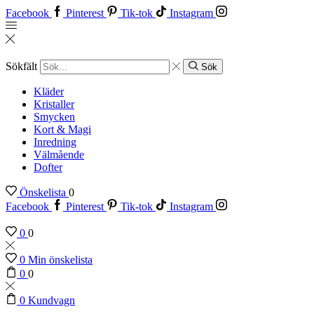
Facebook
Pinterest
Tik-tok
Instagram
Sökfält
Sök
Kläder
Kristaller
Smycken
Kort & Magi
Inredning
Välmående
Dofter
Önskelista
0
Facebook
Pinterest
Tik-tok
Instagram
0
0
0
Min önskelista
0
0
0
Kundvagn