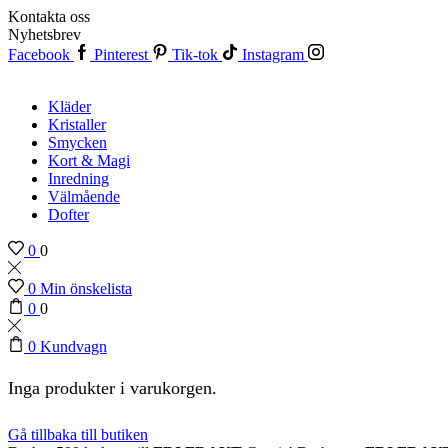
Kontakta oss
Nyhetsbrev
Facebook
Pinterest
Tik-tok
Instagram
Kläder
Kristaller
Smycken
Kort & Magi
Inredning
Välmående
Dofter
0
0
0
Min önskelista
0
0
0
Kundvagn
Inga produkter i varukorgen.
Gå tillbaka till butiken