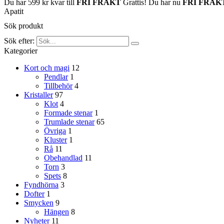
Du har
599
kr
kvar till
FRI FRAKT
Grattis! Du har nu
FRI FRAK
Apatit
Sök produkt
Sök efter:
Kategorier
Kort och magi
12
Pendlar
1
Tillbehör
4
Kristaller
97
Klot
4
Formade stenar
1
Trumlade stenar
65
Övriga
1
Kluster
1
Rå
11
Obehandlad
11
Torn
3
Spets
8
Fyndhörna
3
Dofter
1
Smycken
9
Hängen
8
Nyheter
11