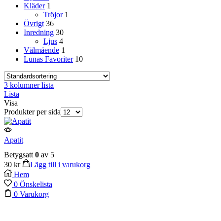
Kläder
1
Tröjor
1
Övrigt
36
Inredning
30
Ljus
4
Välmående
1
Lunas Favoriter
10
3 kolumner lista
Lista
Visa
Produkter per sida
Apatit
Betygsatt
0
av 5
30
kr
Lägg till i varukorg
Hem
0
Önskelista
0
Varukorg