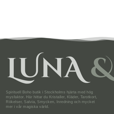
Spirituell Boho butik i Stockholms hjärta med hög
mysfaktor. Här hittar du Kristaller, Kläder, Tarotkort,
Rökelser, Salvia, Smycken, Inredning och mycket
mer i vår magiska värld.