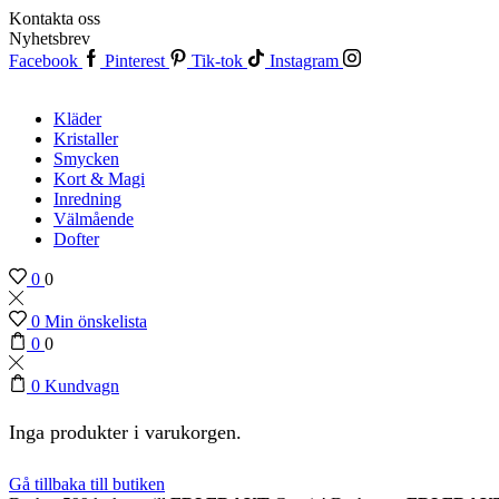
Kontakta oss
Nyhetsbrev
Facebook
Pinterest
Tik-tok
Instagram
Kläder
Kristaller
Smycken
Kort & Magi
Inredning
Välmående
Dofter
0
0
0
Min önskelista
0
0
0
Kundvagn
Inga produkter i varukorgen.
Gå tillbaka till butiken