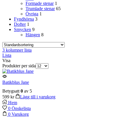
Formade stenar
1
Trumlade stenar
65
Övriga
1
Fyndhörna
3
Dofter
1
Smycken
9
Hängen
8
3 kolumner lista
Lista
Visa
Produkter per sida
Batikblus Jane
Betygsatt
0
av 5
599
kr
Lägg till i varukorg
Hem
0
Önskelista
0
Varukorg