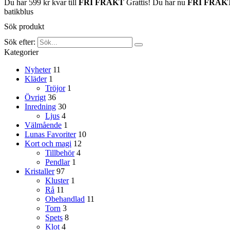
Du har
599
kr
kvar till
FRI FRAKT
Grattis! Du har nu
FRI FRAK
batikblus
Sök produkt
Sök efter:
Kategorier
Nyheter
11
Kläder
1
Tröjor
1
Övrigt
36
Inredning
30
Ljus
4
Välmående
1
Lunas Favoriter
10
Kort och magi
12
Tillbehör
4
Pendlar
1
Kristaller
97
Kluster
1
Rå
11
Obehandlad
11
Torn
3
Spets
8
Klot
4