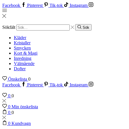
Facebook
Pinterest
Tik-tok
Instagram
Sökfält
Sök
Kläder
Kristaller
Smycken
Kort & Magi
Inredning
Välmående
Dofter
Önskelista
0
Facebook
Pinterest
Tik-tok
Instagram
0
0
0
Min önskelista
0
0
0
Kundvagn