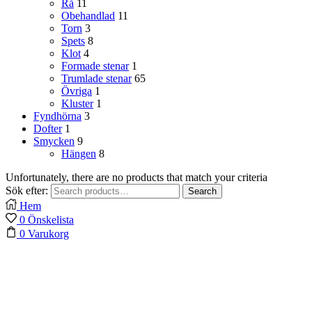
Rå
11
Obehandlad
11
Torn
3
Spets
8
Klot
4
Formade stenar
1
Trumlade stenar
65
Övriga
1
Kluster
1
Fyndhörna
3
Dofter
1
Smycken
9
Hängen
8
Unfortunately, there are no products that match your criteria
Sök efter:
Search
Hem
0
Önskelista
0
Varukorg