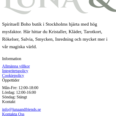
Spirituell Boho butik i Stockholms hjärta med hög
mysfaktor. Här hittar du Kristaller, Kläder, Tarotkort,
Rökelser, Salvia, Smycken, Inredning och mycket mer i
vår magiska värld.
Information
Allmänna villkor
Integritetspolicy
Cookiepolicy
Öppettider
Mån-Fre:
12:00-18:00
Lördag:
12:00-16:00
Söndag:
Stängt
Kontakt
info@lunaandfriends.se
Kontakta Oss