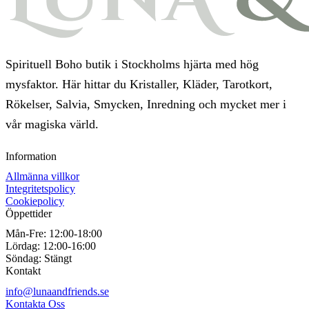
Spirituell Boho butik i Stockholms hjärta med hög
mysfaktor. Här hittar du Kristaller, Kläder, Tarotkort,
Rökelser, Salvia, Smycken, Inredning och mycket mer i
vår magiska värld.
Information
Allmänna villkor
Integritetspolicy
Cookiepolicy
Öppettider
Mån-Fre:
12:00-18:00
Lördag:
12:00-16:00
Söndag:
Stängt
Kontakt
info@lunaandfriends.se
Kontakta Oss