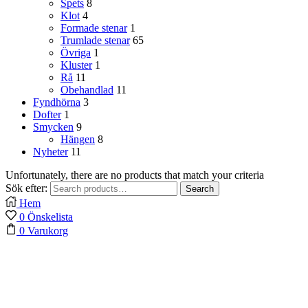
Spets
8
Klot
4
Formade stenar
1
Trumlade stenar
65
Övriga
1
Kluster
1
Rå
11
Obehandlad
11
Fyndhörna
3
Dofter
1
Smycken
9
Hängen
8
Nyheter
11
Unfortunately, there are no products that match your criteria
Sök efter:
Search
Hem
0
Önskelista
0
Varukorg