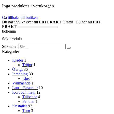
Inga produkter i varukorgen.
Gå tillbaka till butiken
Du har
599
kr
kvar till
FRI FRAKT
Grattis! Du har nu
FRI
FRAKT
bohemia
Sök produkt
Sök efter:
Kategorier
Kläder
1
Tröjor
1
Övrigt
36
Inredning
30
Ljus
4
Välmående
1
Lunas Favoriter
10
Kort och magi
12
Tillbehör
4
Pendlar
1
Kristaller
97
Torn
3