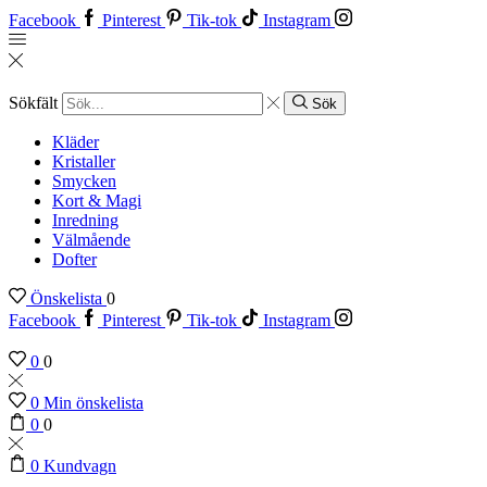
Facebook
Pinterest
Tik-tok
Instagram
Sökfält
Sök
Kläder
Kristaller
Smycken
Kort & Magi
Inredning
Välmående
Dofter
Önskelista
0
Facebook
Pinterest
Tik-tok
Instagram
0
0
0
Min önskelista
0
0
0
Kundvagn