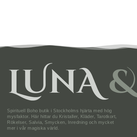
Spirituell Boho butik i Stockholms hjärta med hög
mysfaktor. Här hittar du Kristaller, Kläder, Tarotkort,
Rökelser, Salvia, Smycken, Inredning och mycket
mer i vår magiska värld.