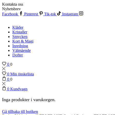
Kontakta oss
Nyhetsbrev
Facebook
Pinterest
Tik-tok
Instagram
Kläder
Kristaller
Smycken
Kort & Magi
Inredning
Välmående
Dofter
0
0
0
Min önskelista
0
0
0
Kundvagn
Inga produkter i varukorgen.
Gå tillbaka till butiken