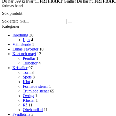
Du har
599
kr
kvar till
FRI FRAKT
Grattis! Du har nu
FRI FRAK
fatimas hand
Sök produkt
Sök efter:
Kategorier
Inredning
30
Ljus
4
Välmående
1
Lunas Favoriter
10
Kort och magi
12
Pendlar
1
Tillbehör
4
Kristaller
97
Torn
3
Spets
8
Klot
4
Formade stenar
1
Trumlade stenar
65
Övriga
1
Kluster
1
Rå
11
Obehandlad
11
Fyndhörna
3