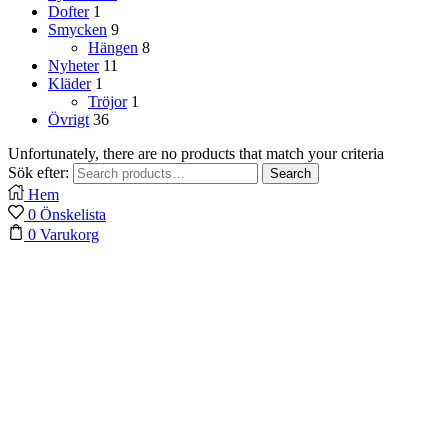
Dofter
1
Smycken
9
Hängen
8
Nyheter
11
Kläder
1
Tröjor
1
Övrigt
36
Unfortunately, there are no products that match your criteria
Sök efter:
Search
Hem
0
Önskelista
0
Varukorg