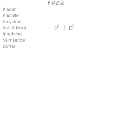
Kläder
Kristaller
Smycken
0
0
Kort & Magi
Inredning
Välmående
Dofter