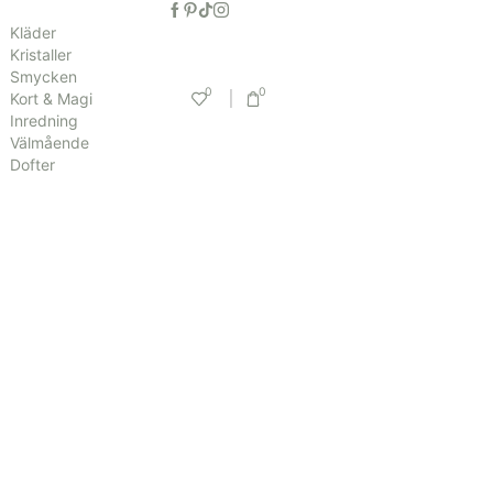
Kläder
Kristaller
Smycken
0
0
Kort & Magi
Inredning
Välmående
Dofter