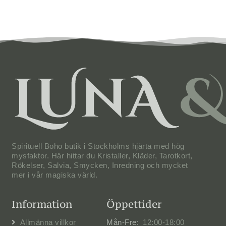
Spirituell Boho butik i Stockholms hjärta med hög
mysfaktor. Här hittar du Kristaller, Kläder, Tarotkort,
Rökelser, Salvia, Smycken, Inredning och mycket
mer i vår magiska värld.
Information
Öppettider
Allmänna villkor
Mån-Fre:
12:00-18:00