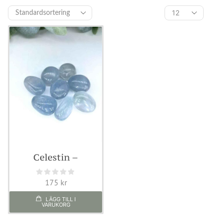
Celestin –
Handpollerad
175
kr
LÄGG TILL I
VARUKORG