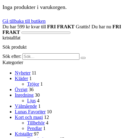
Inga produkter i varukorgen.
Gå tillbaka till butiken
Du har
599
kr
kvar till
FRI FRAKT
Grattis! Du har nu
FRI
FRAKT
kristallfat
Sök produkt
Sök efter:
Kategorier
Nyheter
11
Kläder
1
Tröjor
1
Övrigt
36
Inredning
30
Ljus
4
Välmående
1
Lunas Favoriter
10
Kort och magi
12
Tillbehör
4
Pendlar
1
Kristaller
97