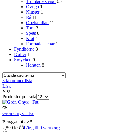
Trumlade stenar
65
Övriga
1
Kluster
1
Rå
11
Obehandlad
11
Torn
3
Spets
8
Klot
4
Formade stenar
1
Fyndhörna
3
Dofter
1
Smycken
9
Hängen
8
3 kolumner lista
Lista
Visa
Produkter per sida
Grön Onyx – Fat
Betygsatt
0
av 5
2,899
kr
Lägg till i varukorg