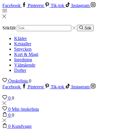
Facebook
Pinterest
Tik-tok
Instagram
Sökfält
Sök
Kläder
Kristaller
Smycken
Kort & Magi
Inredning
Välmående
Dofter
Önskelista
0
Facebook
Pinterest
Tik-tok
Instagram
0
0
0
Min önskelista
0
0
0
Kundvagn