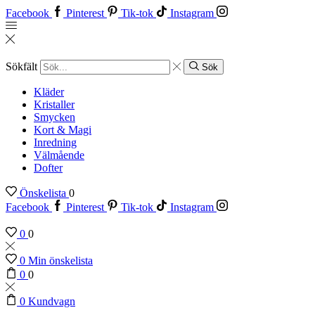
Facebook
Pinterest
Tik-tok
Instagram
Sökfält
Sök
Kläder
Kristaller
Smycken
Kort & Magi
Inredning
Välmående
Dofter
Önskelista
0
Facebook
Pinterest
Tik-tok
Instagram
0
0
0
Min önskelista
0
0
0
Kundvagn