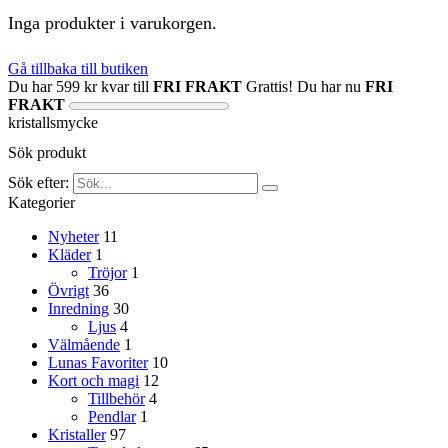
Inga produkter i varukorgen.
Gå tillbaka till butiken
Du har
599
kr
kvar till
FRI FRAKT
Grattis! Du har nu
FRI
FRAKT
kristallsmycke
Sök produkt
Sök efter:
Kategorier
Nyheter
11
Kläder
1
Tröjor
1
Övrigt
36
Inredning
30
Ljus
4
Välmående
1
Lunas Favoriter
10
Kort och magi
12
Tillbehör
4
Pendlar
1
Kristaller
97