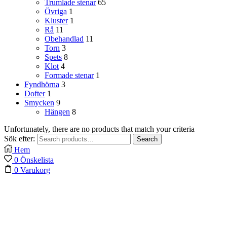
Trumlade stenar
65
Övriga
1
Kluster
1
Rå
11
Obehandlad
11
Torn
3
Spets
8
Klot
4
Formade stenar
1
Fyndhörna
3
Dofter
1
Smycken
9
Hängen
8
Unfortunately, there are no products that match your criteria
Sök efter:
Search
Hem
0
Önskelista
0
Varukorg