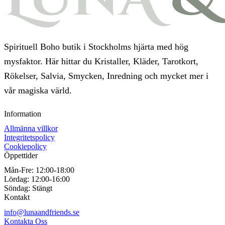
Spirituell Boho butik i Stockholms hjärta med hög
mysfaktor. Här hittar du Kristaller, Kläder, Tarotkort,
Rökelser, Salvia, Smycken, Inredning och mycket mer i
vår magiska värld.
Information
Allmänna villkor
Integritetspolicy
Cookiepolicy
Öppettider
Mån-Fre:
12:00-18:00
Lördag:
12:00-16:00
Söndag:
Stängt
Kontakt
info@lunaandfriends.se
Kontakta Oss