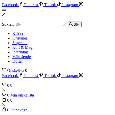
Facebook
Pinterest
Tik-tok
Instagram
Sökfält
Sök
Kläder
Kristaller
Smycken
Kort & Magi
Inredning
Välmående
Dofter
Önskelista
0
Facebook
Pinterest
Tik-tok
Instagram
0
0
0
Min önskelista
0
0
0
Kundvagn