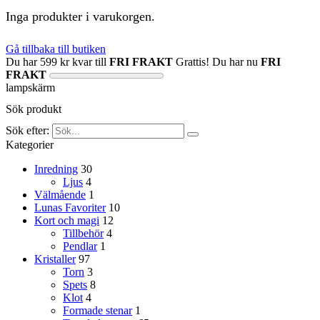
Inga produkter i varukorgen.
Gå tillbaka till butiken
Du har
599
kr
kvar till
FRI FRAKT
Grattis! Du har nu
FRI
FRAKT
lampskärm
Sök produkt
Sök efter:
Kategorier
Inredning
30
Ljus
4
Välmående
1
Lunas Favoriter
10
Kort och magi
12
Tillbehör
4
Pendlar
1
Kristaller
97
Torn
3
Spets
8
Klot
4
Formade stenar
1