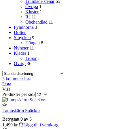
Trumlade stenar
65
Övriga
1
Kluster
1
Rå
11
Obehandlad
11
Fyndhörna
3
Dofter
1
Smycken
9
Hängen
8
Nyheter
11
Kläder
1
Tröjor
1
Övrigt
36
3 kolumner lista
Lista
Visa
Produkter per sida
Lampskärm Snäckor
Betygsatt
0
av 5
1,499
kr
Lägg till i varukorg