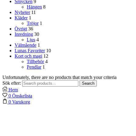
Smycken
9
Hängen
8
Nyheter
11
Kläder
1
Tröjor
1
Övrigt
36
Inredning
30
Ljus
4
Välmående
1
Lunas Favoriter
10
Kort och magi
12
Tillbehör
4
Pendlar
1
Unfortunately, there are no products that match your criteria
Sök efter:
Search
Hem
0
Önskelista
0
Varukorg