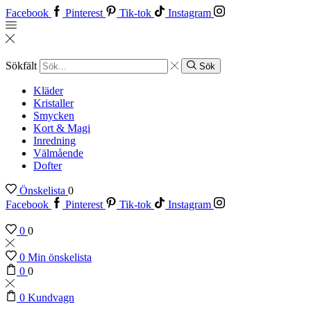
Facebook
Pinterest
Tik-tok
Instagram
Sökfält
Sök
Kläder
Kristaller
Smycken
Kort & Magi
Inredning
Välmående
Dofter
Önskelista
0
Facebook
Pinterest
Tik-tok
Instagram
0
0
0
Min önskelista
0
0
0
Kundvagn