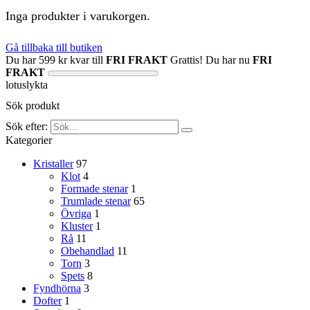
Inga produkter i varukorgen.
Gå tillbaka till butiken
Du har
599
kr
kvar till
FRI FRAKT
Grattis! Du har nu
FRI
FRAKT
lotuslykta
Sök produkt
Sök efter:
Kategorier
Kristaller
97
Klot
4
Formade stenar
1
Trumlade stenar
65
Övriga
1
Kluster
1
Rå
11
Obehandlad
11
Torn
3
Spets
8
Fyndhörna
3
Dofter
1