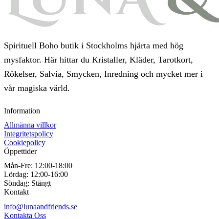
Spirituell Boho butik i Stockholms hjärta med hög
mysfaktor. Här hittar du Kristaller, Kläder, Tarotkort,
Rökelser, Salvia, Smycken, Inredning och mycket mer i
vår magiska värld.
Information
Allmänna villkor
Integritetspolicy
Cookiepolicy
Öppettider
Mån-Fre:
12:00-18:00
Lördag:
12:00-16:00
Söndag:
Stängt
Kontakt
info@lunaandfriends.se
Kontakta Oss