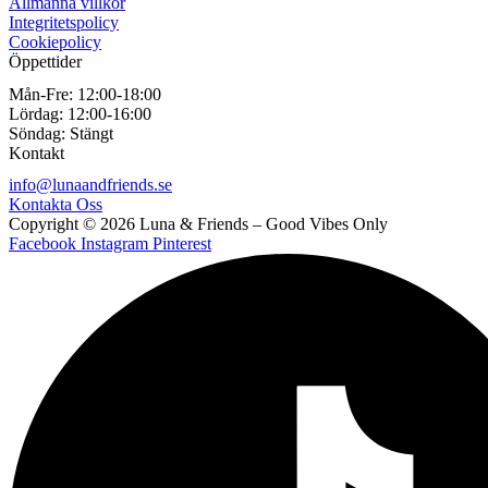
Allmänna villkor
Integritetspolicy
Cookiepolicy
Öppettider
Mån-Fre:
12:00-18:00
Lördag:
12:00-16:00
Söndag:
Stängt
Kontakt
info@lunaandfriends.se
Kontakta Oss
Copyright © 2026 Luna & Friends – Good Vibes Only
Facebook
Instagram
Pinterest