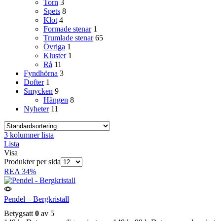
Torn
3
Spets
8
Klot
4
Formade stenar
1
Trumlade stenar
65
Övriga
1
Kluster
1
Rå
11
Fyndhörna
3
Dofter
1
Smycken
9
Hängen
8
Nyheter
11
3 kolumner lista
Lista
Visa
Produkter per sida
REA
34%
Pendel – Bergkristall
Betygsatt
0
av 5