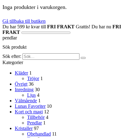
Inga produkter i varukorgen.
Gå tillbaka till butiken
Du har
599
kr
kvar till
FRI FRAKT
Grattis! Du har nu
FRI
FRAKT
pendlar
Sök produkt
Sök efter:
Kategorier
Kläder
1
Tröjor
1
Övrigt
36
Inredning
30
Ljus
4
Välmående
1
Lunas Favoriter
10
Kort och magi
12
Tillbehör
4
Pendlar
1
Kristaller
97
Obehandlad
11