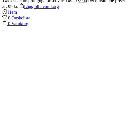
149
kr
Det ursprungliga priset var: 149 kr.
99
kr
Det nuvarande priset
är: 99 kr.
Lägg till i varukorg
Hem
0
Önskelista
0
Varukorg