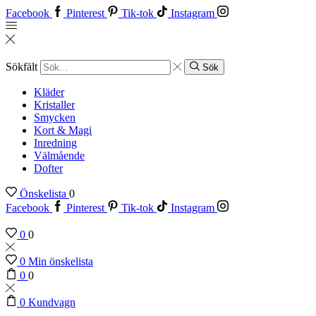
Facebook
Pinterest
Tik-tok
Instagram
Sökfält
Sök
Kläder
Kristaller
Smycken
Kort & Magi
Inredning
Välmående
Dofter
Önskelista
0
Facebook
Pinterest
Tik-tok
Instagram
0
0
0
Min önskelista
0
0
0
Kundvagn