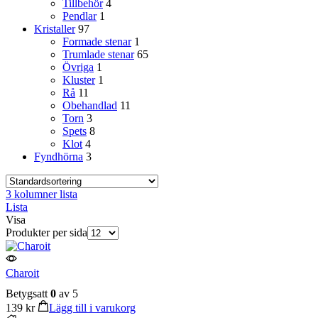
Tillbehör
4
Pendlar
1
Kristaller
97
Formade stenar
1
Trumlade stenar
65
Övriga
1
Kluster
1
Rå
11
Obehandlad
11
Torn
3
Spets
8
Klot
4
Fyndhörna
3
3 kolumner lista
Lista
Visa
Produkter per sida
Charoit
Betygsatt
0
av 5
139
kr
Lägg till i varukorg