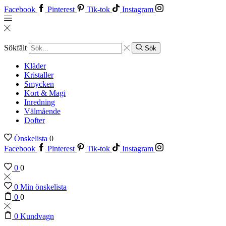
Facebook
Pinterest
Tik-tok
Instagram
Sökfält
Sök
Kläder
Kristaller
Smycken
Kort & Magi
Inredning
Välmående
Dofter
Önskelista
0
Facebook
Pinterest
Tik-tok
Instagram
0
0
0
Min önskelista
0
0
0
Kundvagn