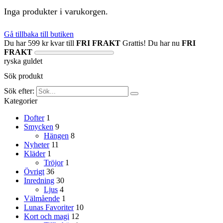
Inga produkter i varukorgen.
Gå tillbaka till butiken
Du har
599
kr
kvar till
FRI FRAKT
Grattis! Du har nu
FRI
FRAKT
ryska guldet
Sök produkt
Sök efter:
Kategorier
Dofter
1
Smycken
9
Hängen
8
Nyheter
11
Kläder
1
Tröjor
1
Övrigt
36
Inredning
30
Ljus
4
Välmående
1
Lunas Favoriter
10
Kort och magi
12