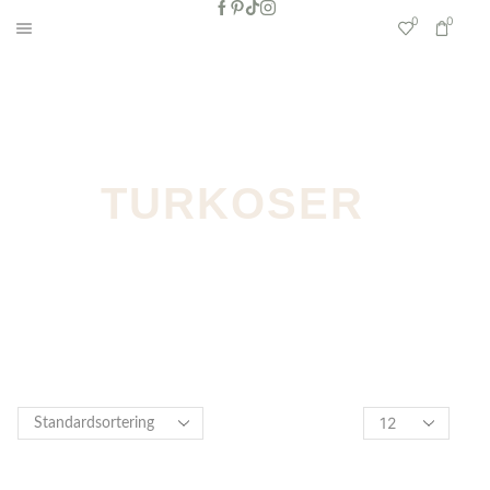
0
0
TURKOSER