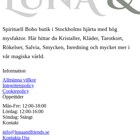
Spirituell Boho butik i Stockholms hjärta med hög
mysfaktor. Här hittar du Kristaller, Kläder, Tarotkort,
Rökelser, Salvia, Smycken, Inredning och mycket mer i
vår magiska värld.
Information
Allmänna villkor
Integritetspolicy
Cookiepolicy
Öppettider
Mån-Fre:
12:00-18:00
Lördag:
12:00-16:00
Söndag:
Stängt
Kontakt
info@lunaandfriends.se
Kontakta Oss