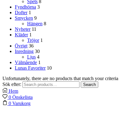
Spets
8
Fyndhörna
3
Dofter
1
Smycken
9
Hängen
8
Nyheter
11
Kläder
1
Tröjor
1
Övrigt
36
Inredning
30
Ljus
4
Välmående
1
Lunas Favoriter
10
Unfortunately, there are no products that match your criteria
Sök efter:
Search
Hem
0
Önskelista
0
Varukorg