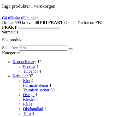
Inga produkter i varukorgen.
Gå tillbaka till butiken
Du har
599
kr
kvar till
FRI FRAKT
Grattis! Du har nu
FRI
FRAKT
värmeljus
Sök produkt
Sök efter:
Kategorier
Kort och magi
12
Pendlar
1
Tillbehör
4
Kristaller
97
Klot
4
Formade stenar
1
Trumlade stenar
65
Övriga
1
Kluster
1
Rå
11
Obehandlad
11
Torn
3