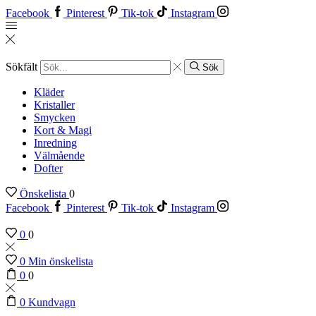
Facebook
Pinterest
Tik-tok
Instagram
Sökfält
Sök
Kläder
Kristaller
Smycken
Kort & Magi
Inredning
Välmående
Dofter
Önskelista
0
Facebook
Pinterest
Tik-tok
Instagram
0
0
0
Min önskelista
0
0
0
Kundvagn