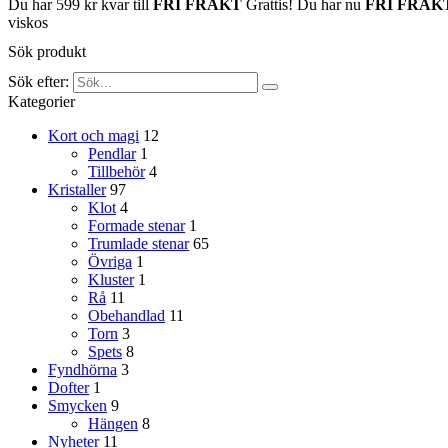
Du har
599
kr
kvar till
FRI FRAKT
Grattis! Du har nu
FRI FRAK
viskos
Sök produkt
Sök efter:
Kategorier
Kort och magi
12
Pendlar
1
Tillbehör
4
Kristaller
97
Klot
4
Formade stenar
1
Trumlade stenar
65
Övriga
1
Kluster
1
Rå
11
Obehandlad
11
Torn
3
Spets
8
Fyndhörna
3
Dofter
1
Smycken
9
Hängen
8
Nyheter
11