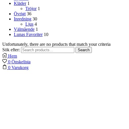
Kläder
1
Tröjor
1
Övrigt
36
Inredning
30
Ljus
4
Välmående
1
Lunas Favoriter
10
Unfortunately, there are no products that match your criteria
Sök efter:
Search
Hem
0
Önskelista
0
Varukorg