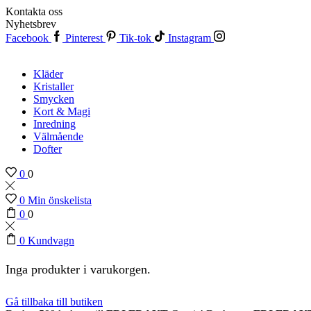
Kontakta oss
Nyhetsbrev
Facebook
Pinterest
Tik-tok
Instagram
Kläder
Kristaller
Smycken
Kort & Magi
Inredning
Välmående
Dofter
0
0
0
Min önskelista
0
0
0
Kundvagn
Inga produkter i varukorgen.
Gå tillbaka till butiken