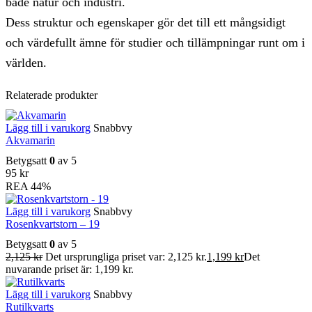
både natur och industri.
Dess struktur och egenskaper gör det till ett mångsidigt
och värdefullt ämne för studier och tillämpningar runt om i
världen.
Relaterade produkter
Lägg till i varukorg
Snabbvy
Akvamarin
Betygsatt
0
av 5
95
kr
REA
44%
Lägg till i varukorg
Snabbvy
Rosenkvartstorn – 19
Betygsatt
0
av 5
2,125
kr
Det ursprungliga priset var: 2,125 kr.
1,199
kr
Det
nuvarande priset är: 1,199 kr.
Lägg till i varukorg
Snabbvy
Rutilkvarts