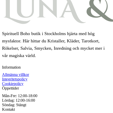
Spirituell Boho butik i Stockholms hjärta med hög
mysfaktor. Här hittar du Kristaller, Kläder, Tarotkort,
Rökelser, Salvia, Smycken, Inredning och mycket mer i
vår magiska värld.
Information
Allmänna villkor
Integritetspolicy
Cookiepolicy
Öppettider
Mån-Fre:
12:00-18:00
Lördag:
12:00-16:00
Söndag:
Stängt
Kontakt