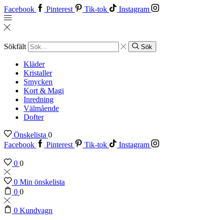
Facebook
Pinterest
Tik-tok
Instagram
Sökfält
Sök
Kläder
Kristaller
Smycken
Kort & Magi
Inredning
Välmående
Dofter
Önskelista
0
Facebook
Pinterest
Tik-tok
Instagram
0
0
0
Min önskelista
0
0
0
Kundvagn