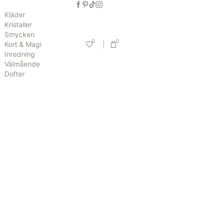
Kläder
Kristaller
Smycken
0
0
Kort & Magi
Inredning
Välmående
Dofter