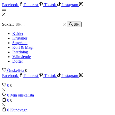
Facebook
Pinterest
Tik-tok
Instagram
Sökfält
Sök
Kläder
Kristaller
Smycken
Kort & Magi
Inredning
Välmående
Dofter
Önskelista
0
Facebook
Pinterest
Tik-tok
Instagram
0
0
0
Min önskelista
0
0
0
Kundvagn