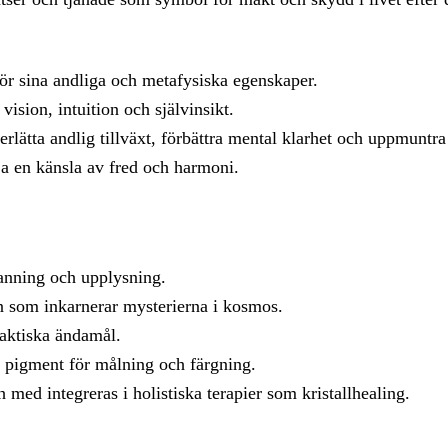
 för sina andliga och metafysiska egenskaper.
ision, intuition och självinsikt.
rlätta andlig tillväxt, förbättra mental klarhet och uppmuntra
ja en känsla av fred och harmoni.
anning och upplysning.
en som inkarnerar mysterierna i kosmos.
raktiska ändamål.
 pigment för målning och färgning.
 med integreras i holistiska terapier som kristallhealing.