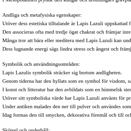
Andliga och metafysiska egenskaper:
Utöver dess estetiska tilltalande är Lapis Lazuli uppskattad
Den associeras ofta med tredje ögat chakrat och främjar inre v
Många tror att bära eller meditera med Lapis Lazuli kan unde
Dess lugnande energi sägs lindra stress och ångest och främ
Symbolik och användningsområden:
Lapis Lazulis symbolik sträcker sig bortom andligheten.
Genom tiderna har den hyllats som en symbol för visdom, s
I konst och litteratur har den avbildats som en himmelsk st
Utöver sitt symboliska värde har Lapis Lazuli använts för p
Under antiken malades den ner till pulver och användes som
Idag formas den till smycken, dekorativa föremål och till och
Skötsel och underhåll: