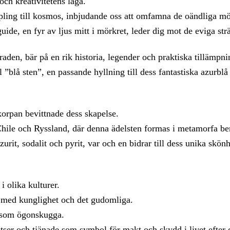
och kreativitetens låga.
ing till kosmos, inbjudande oss att omfamna de oändliga möj
 guide, en fyr av ljus mitt i mörkret, leder dig mot de eviga s
aden, bär på en rik historia, legender och praktiska tillämpni
ll ”blå sten”, en passande hyllning till dess fantastiska azurblå
korpan bevittnade dess skapelse.
hile och Ryssland, där denna ädelsten formas i metamorfa berg
urit, sodalit och pyrit, var och en bidrar till dess unika skönh
 olika kulturer.
n med kunglighet och det gudomliga.
i som ögonskugga.
er och tjänade som symbol för makt och skydd i livet efter d