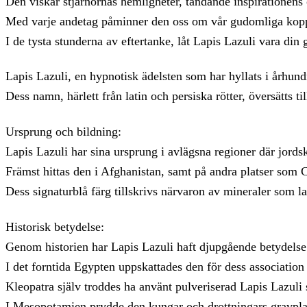
Den viskar stjärnornas hemligheter, tändande inspirationens 
Med varje andetag påminner den oss om vår gudomliga koppl
I de tysta stunderna av eftertanke, låt Lapis Lazuli vara din
Lapis Lazuli, en hypnotisk ädelsten som har hyllats i århundr
Dess namn, härlett från latin och persiska rötter, översätts ti
Ursprung och bildning:
Lapis Lazuli har sina ursprung i avlägsna regioner där jords
Främst hittas den i Afghanistan, samt på andra platser som C
Dess signaturblå färg tillskrivs närvaron av mineraler som laz
Historisk betydelse:
Genom historien har Lapis Lazuli haft djupgående betydelse i
I det forntida Egypten uppskattades den för dess associatio
Kleopatra själv troddes ha använt pulveriserad Lapis Lazul
I Mesopotamien prydde den kungar och drottningars gravplats