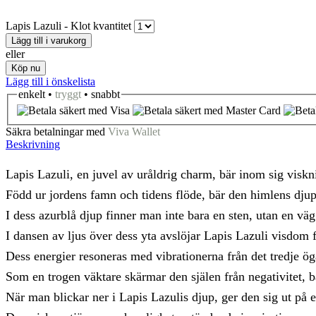
Lapis Lazuli - Klot kvantitet
Lägg till i varukorg
eller
Köp nu
Lägg till i önskelista
enkelt •
tryggt
• snabbt
Säkra betalningar med
Viva Wallet
Beskrivning
Lapis Lazuli, en juvel av uråldrig charm, bär inom sig viskni
Född ur jordens famn och tidens flöde, bär den himlens djupa
I dess azurblå djup finner man inte bara en sten, utan en väg 
I dansen av ljus över dess yta avslöjar Lapis Lazuli visdom f
Dess energier resoneras med vibrationerna från det tredje öga
Som en trogen väktare skärmar den själen från negativitet,
När man blickar ner i Lapis Lazulis djup, ger den sig ut på 