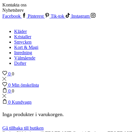
Kontakta oss
Nyhetsbrev
Facebook
Pinterest
Tik-tok
Instagram
Kläder
Kristaller
Smycken
Kort & Magi
Inredning
Välmående
Dofter
0
0
0
Min önskelista
0
0
0
Kundvagn
Inga produkter i varukorgen.
Gå tillbaka till butiken