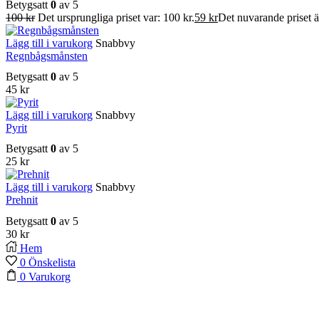
Betygsatt
0
av 5
100
kr
Det ursprungliga priset var: 100 kr.
59
kr
Det nuvarande priset är
Lägg till i varukorg
Snabbvy
Regnbågsmånsten
Betygsatt
0
av 5
45
kr
Lägg till i varukorg
Snabbvy
Pyrit
Betygsatt
0
av 5
25
kr
Lägg till i varukorg
Snabbvy
Prehnit
Betygsatt
0
av 5
30
kr
Hem
0
Önskelista
0
Varukorg