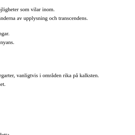
ligheter som vilar inom.
tränderna av upplysning och transcendens.
ngar.
 nyans.
arter, vanligtvis i områden rika på kalksten.
et.
etta.