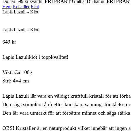
Du har
599
kr
kvar till
FRI FRAKT
Grattis! Du har nu
FRI FRAK
Hem
Kristaller
Klot
Lapis Lazuli – Klot
Lapis Lazuli – Klot
649
kr
Lapis Lazuliklot i toppkvalitet!
Vikt: Ca 100g
Strl: 4×4 cm
Lapis Lazuli lär vara en väldigt kraftfull kristall för att förb
Den sägs stimulera åtrå efter kunskap, sanning, förståelse oc
Den lär vara utmärkt för att förbättra minnet och sägs stärka
OBS! Kristaller är en naturprodukt vilket innebär att ingen är