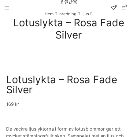
0
0
Hem
Inredning
Ljus
Lotuslykta – Rosa Fade
Silver
Lotuslykta – Rosa Fade
Silver
169
kr
De vackra ljuslyktorna i form av lotusblommor ger ett
mycket stämningsfullt sken. Samspelet mellan ljus och