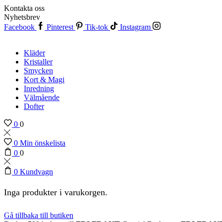
Kontakta oss
Nyhetsbrev
Facebook
Pinterest
Tik-tok
Instagram
Kläder
Kristaller
Smycken
Kort & Magi
Inredning
Välmående
Dofter
0
0
0
Min önskelista
0
0
0
Kundvagn
Inga produkter i varukorgen.
Gå tillbaka till butiken