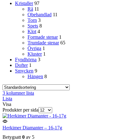
Kristaller
97
Rå
11
Obehandlad
11
Torn
3
Spets
8
Klot
4
Formade stenar
1
Trumlade stenar
65
Övriga
1
Kluster
1
Fyndhörna
3
Dofter
1
Smycken
9
Hängen
8
3 kolumner lista
Lista
Visa
Produkter per sida
Herkimer Diamanter – 16-17g
Betygsatt
0
av 5