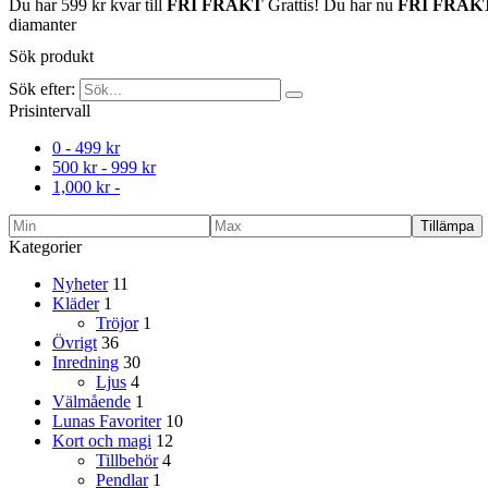
Du har
599
kr
kvar till
FRI FRAKT
Grattis! Du har nu
FRI FRAK
diamanter
Sök produkt
Sök efter:
Prisintervall
0 -
499
kr
500
kr
-
999
kr
1,000
kr
-
Tillämpa
Kategorier
Nyheter
11
Kläder
1
Tröjor
1
Övrigt
36
Inredning
30
Ljus
4
Välmående
1
Lunas Favoriter
10
Kort och magi
12
Tillbehör
4
Pendlar
1