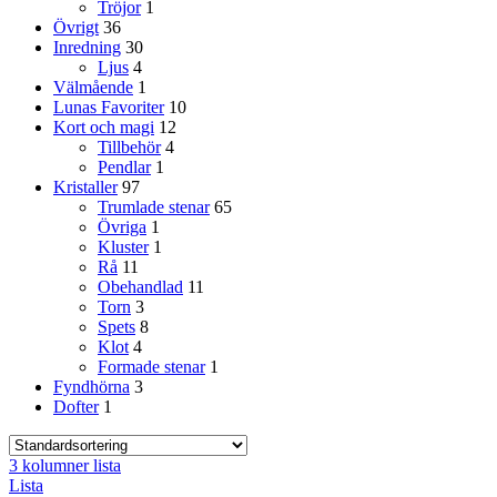
Tröjor
1
Övrigt
36
Inredning
30
Ljus
4
Välmående
1
Lunas Favoriter
10
Kort och magi
12
Tillbehör
4
Pendlar
1
Kristaller
97
Trumlade stenar
65
Övriga
1
Kluster
1
Rå
11
Obehandlad
11
Torn
3
Spets
8
Klot
4
Formade stenar
1
Fyndhörna
3
Dofter
1
3 kolumner lista
Lista