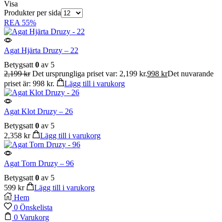
Visa
Produkter per sida
REA
55%
Agat Hjärta Druzy – 22
Betygsatt
0
av 5
2,199
kr
Det ursprungliga priset var: 2,199 kr.
998
kr
Det nuvarande
priset är: 998 kr.
Lägg till i varukorg
Agat Klot Druzy – 26
Betygsatt
0
av 5
2,358
kr
Lägg till i varukorg
Agat Torn Druzy – 96
Betygsatt
0
av 5
599
kr
Lägg till i varukorg
Hem
0
Önskelista
0
Varukorg