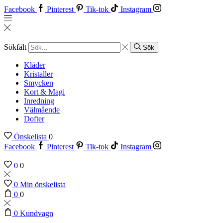
Facebook
Pinterest
Tik-tok
Instagram
Sökfält
Sök
Kläder
Kristaller
Smycken
Kort & Magi
Inredning
Välmående
Dofter
Önskelista
0
Facebook
Pinterest
Tik-tok
Instagram
0
0
0
Min önskelista
0
0
0
Kundvagn