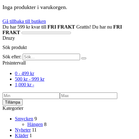
Inga produkter i varukorgen.
Gå tillbaka till butiken
Du har
599
kr
kvar till
FRI FRAKT
Grattis! Du har nu
FRI
FRAKT
Druzy
Sök produkt
Sök efter:
Prisintervall
0 -
499
kr
500
kr
-
999
kr
1,000
kr
-
Tillämpa
Kategorier
Smycken
9
Hängen
8
Nyheter
11
Kläder
1