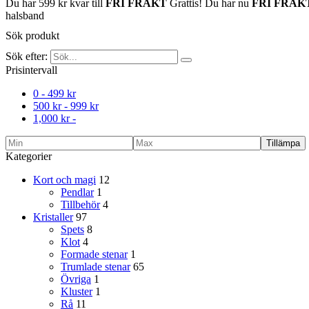
Du har
599
kr
kvar till
FRI FRAKT
Grattis! Du har nu
FRI FRAK
halsband
Sök produkt
Sök efter:
Prisintervall
0 -
499
kr
500
kr
-
999
kr
1,000
kr
-
Tillämpa
Kategorier
Kort och magi
12
Pendlar
1
Tillbehör
4
Kristaller
97
Spets
8
Klot
4
Formade stenar
1
Trumlade stenar
65
Övriga
1
Kluster
1
Rå
11