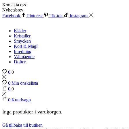
Kontakta oss
Nyhetsbrev
Facebook
Pinterest
Tik-tok
Instagram
Kläder
Kristaller
Smycken
Kort & Magi
Inredning
Välmående
Dofter
0
0
0
Min önskelista
0
0
0
Kundvagn
Inga produkter i varukorgen.
Gå tillbaka till butiken