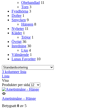
Obehandlad
11
Torn
3
Fyndhörna
3
Dofter
1
Smycken
9
Hängen
8
Nyheter
11
Kläder
1
Tröjor
1
Övrigt
36
Inredning
30
Ljus
4
Välmående
1
Lunas Favoriter
10
3 kolumner lista
Lista
Visa
Produkter per sida
Ametistmåne – Hänge
Betygsatt
0
av 5