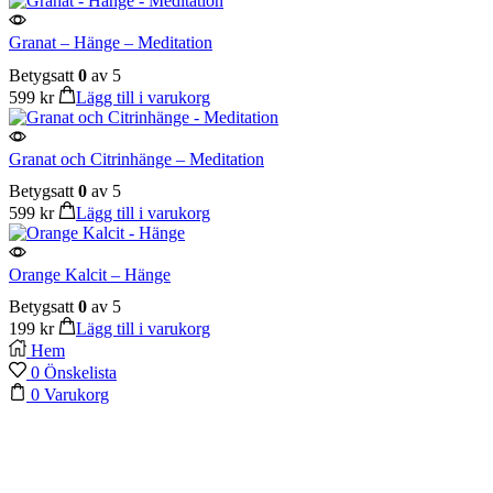
Granat – Hänge – Meditation
Betygsatt
0
av 5
599
kr
Lägg till i varukorg
Granat och Citrinhänge – Meditation
Betygsatt
0
av 5
599
kr
Lägg till i varukorg
Orange Kalcit – Hänge
Betygsatt
0
av 5
199
kr
Lägg till i varukorg
Hem
0
Önskelista
0
Varukorg