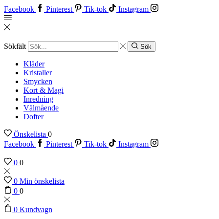
Facebook
Pinterest
Tik-tok
Instagram
Sökfält
Sök
Kläder
Kristaller
Smycken
Kort & Magi
Inredning
Välmående
Dofter
Önskelista
0
Facebook
Pinterest
Tik-tok
Instagram
0
0
0
Min önskelista
0
0
0
Kundvagn