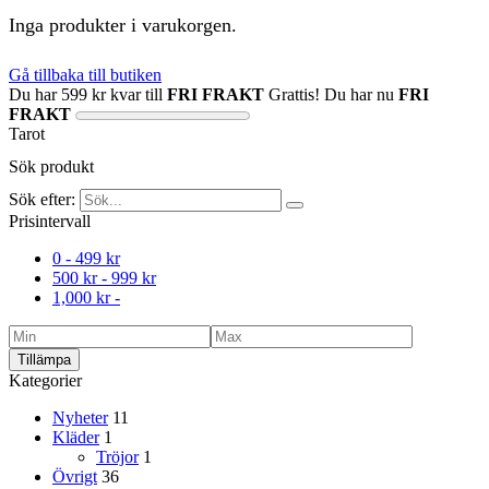
Inga produkter i varukorgen.
Gå tillbaka till butiken
Du har
599
kr
kvar till
FRI FRAKT
Grattis! Du har nu
FRI
FRAKT
Tarot
Sök produkt
Sök efter:
Prisintervall
0 -
499
kr
500
kr
-
999
kr
1,000
kr
-
Tillämpa
Kategorier
Nyheter
11
Kläder
1
Tröjor
1
Övrigt
36