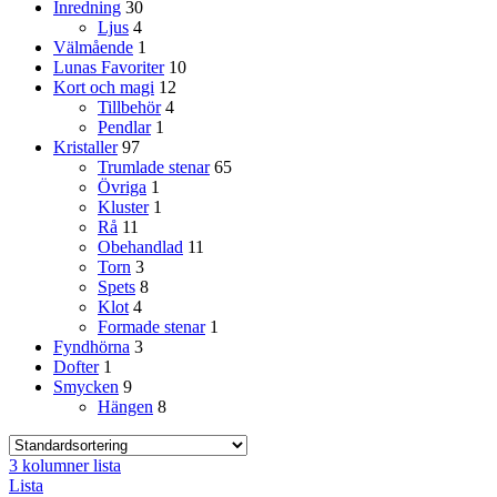
Inredning
30
Ljus
4
Välmående
1
Lunas Favoriter
10
Kort och magi
12
Tillbehör
4
Pendlar
1
Kristaller
97
Trumlade stenar
65
Övriga
1
Kluster
1
Rå
11
Obehandlad
11
Torn
3
Spets
8
Klot
4
Formade stenar
1
Fyndhörna
3
Dofter
1
Smycken
9
Hängen
8
3 kolumner lista
Lista