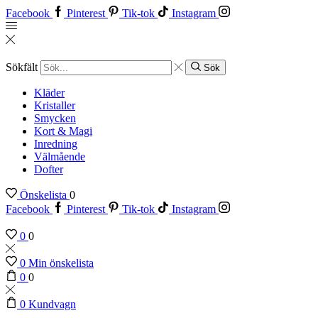
Facebook
Pinterest
Tik-tok
Instagram
Sökfält
Sök
Kläder
Kristaller
Smycken
Kort & Magi
Inredning
Välmående
Dofter
Önskelista
0
Facebook
Pinterest
Tik-tok
Instagram
0
0
0
Min önskelista
0
0
0
Kundvagn