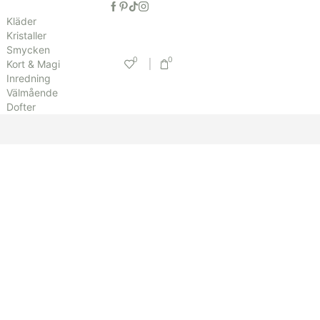
Kläder
Kristaller
Smycken
0
0
Kort & Magi
Inredning
Välmående
Dofter