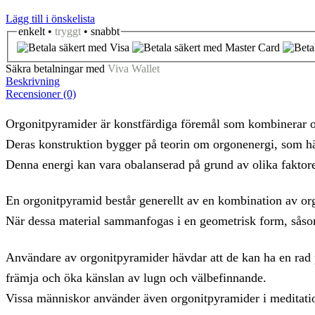
Lägg till i önskelista
enkelt •
tryggt
• snabbt
Säkra betalningar med
Viva Wallet
Beskrivning
Recensioner (0)
Orgonitpyramider är konstfärdiga föremål som kombinerar or
Deras konstruktion bygger på teorin om orgonenergi, som häv
Denna energi kan vara obalanserad på grund av olika faktore
En orgonitpyramid består generellt av en kombination av org
När dessa material sammanfogas i en geometrisk form, såsom
Användare av orgonitpyramider hävdar att de kan ha en rad po
främja och öka känslan av lugn och välbefinnande.
Vissa människor använder även orgonitpyramider i meditation 