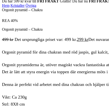
Du har
599
kr
kvar till
FRI FRAKT
Grattis! Du har nu
FRI FRAK
Hem
Kristaller
Övriga
Orgonit pyramid – Chakra
REA
40%
Orgonit pyramid – Chakra
499
kr
Det ursprungliga priset var: 499 kr.
299
kr
Det nuvaran
Orgonit pyramid för dina chakran med röd jaspis, gul kalcit,
Orgonit pyramiderna är, utöver magiskt vackra fantastiska a
Det är lätt att styra energin via toppen där energierna möts 
Denna är perfekt vid arbetet med dina chakran och hjälper till
Vikt: Ca 230g
Strl: 8X8 cm