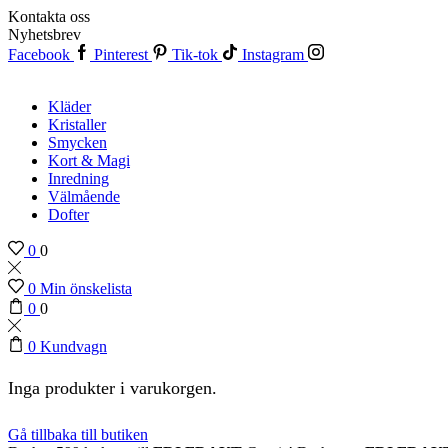
Kontakta oss
Nyhetsbrev
Facebook
Pinterest
Tik-tok
Instagram
Kläder
Kristaller
Smycken
Kort & Magi
Inredning
Välmående
Dofter
0
0
0
Min önskelista
0
0
0
Kundvagn
Inga produkter i varukorgen.
Gå tillbaka till butiken