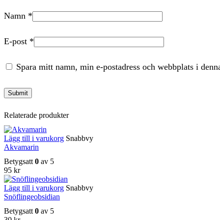
Namn
*
E-post
*
Spara mitt namn, min e-postadress och webbplats i denna
Relaterade produkter
Lägg till i varukorg
Snabbvy
Akvamarin
Betygsatt
0
av 5
95
kr
Lägg till i varukorg
Snabbvy
Snöflingeobsidian
Betygsatt
0
av 5
30
kr