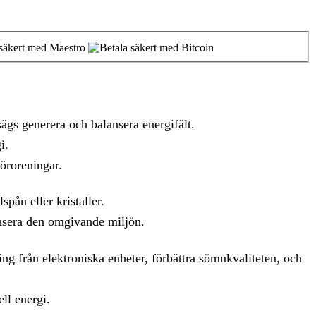
gs generera och balansera energifält.
i.
öroreningar.
pån eller kristaller.
ansera den omgivande miljön.
ng från elektroniska enheter, förbättra sömnkvaliteten, och
ll energi.