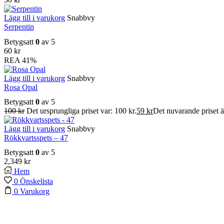
Lägg till i varukorg
Snabbvy
Serpentin
Betygsatt
0
av 5
60
kr
REA
41%
Lägg till i varukorg
Snabbvy
Rosa Opal
Betygsatt
0
av 5
100
kr
Det ursprungliga priset var: 100 kr.
59
kr
Det nuvarande priset är
Lägg till i varukorg
Snabbvy
Rökkvartsspets – 47
Betygsatt
0
av 5
2,349
kr
Hem
0
Önskelista
0
Varukorg