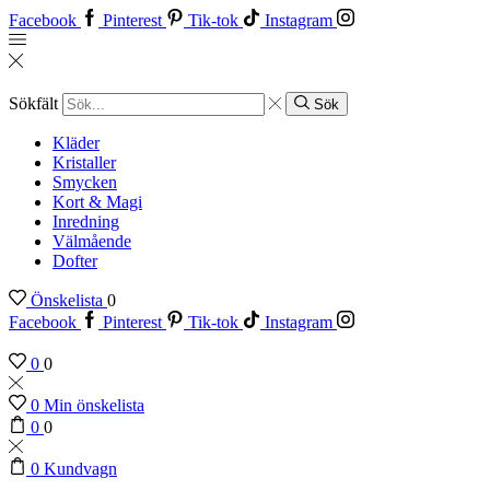
Facebook
Pinterest
Tik-tok
Instagram
Sökfält
Sök
Kläder
Kristaller
Smycken
Kort & Magi
Inredning
Välmående
Dofter
Önskelista
0
Facebook
Pinterest
Tik-tok
Instagram
0
0
0
Min önskelista
0
0
0
Kundvagn