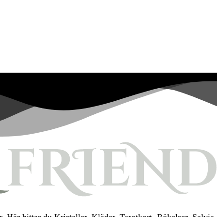
. Här hittar du Kristaller, Kläder, Tarotkort, Rökelser, Salv