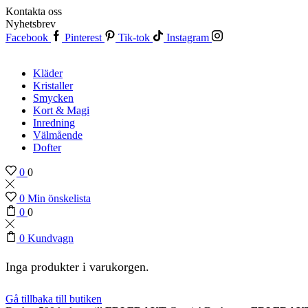
Kontakta oss
Nyhetsbrev
Facebook
Pinterest
Tik-tok
Instagram
Kläder
Kristaller
Smycken
Kort & Magi
Inredning
Välmående
Dofter
0
0
0
Min önskelista
0
0
0
Kundvagn
Inga produkter i varukorgen.
Gå tillbaka till butiken