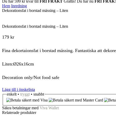
Du har
599
kr
kvar till
FRI FRAKT
Grattis! Du har nu
FRI FRAK
Hem
Inredning
Dekorationsfat i borstad mässing – Liten
Dekorationsfat i borstad mässing – Liten
179
kr
Fina dekortaionsfat i borstad mässing. Fantastiska att dekore
Liten:Ø26x16cm
Decoration only/Not food safe
Lägg till i önskelista
enkelt •
tryggt
• snabbt
Säkra betalningar med
Viva Wallet
Relaterade produkter