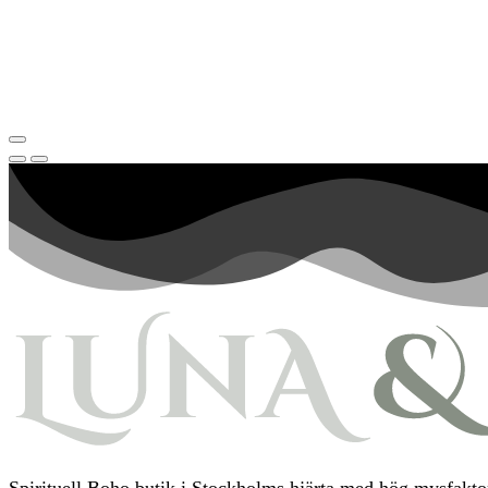
Spirituell Boho butik i Stockholms hjärta med hög mysfaktor