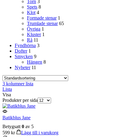
Torn
3
Spets
8
Klot
4
Formade stenar
1
Trumlade stenar
65
Övriga
1
Kluster
1
Rå
11
Fyndhörna
3
Dofter
1
Smycken
9
Hängen
8
Nyheter
11
3 kolumner lista
Lista
Visa
Produkter per sida
Batikblus Jane
Betygsatt
0
av 5
599
kr
Lägg till i varukorg