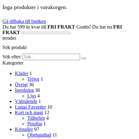
Inga produkter i varukorgen.
Gå tillbaka till butiken
Du har
599
kr
kvar till
FRI FRAKT
Grattis! Du har nu
FRI
FRAKT
trender
Sök produkt
Sök efter:
Kategorier
Kläder
1
Tröjor
1
Övrigt
36
Inredning
30
Ljus
4
Välmående
1
Lunas Favoriter
10
Kort och magi
12
Tillbehör
4
Pendlar
1
Kristaller
97
Obehandlad
11