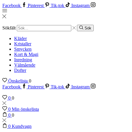
Facebook
Pinterest
Tik-tok
Instagram
Sökfält
Sök
Kläder
Kristaller
Smycken
Kort & Magi
Inredning
Välmående
Dofter
Önskelista
0
Facebook
Pinterest
Tik-tok
Instagram
0
0
0
Min önskelista
0
0
0
Kundvagn