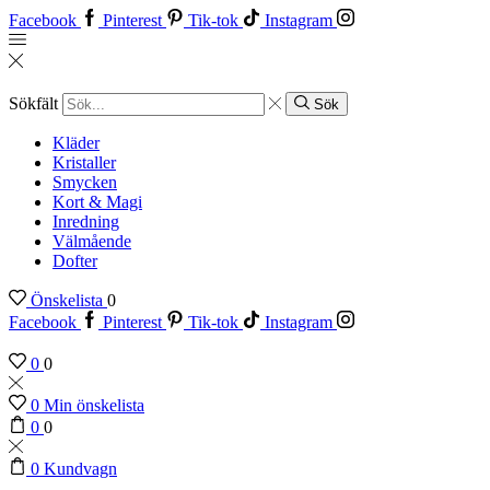
Facebook
Pinterest
Tik-tok
Instagram
Sökfält
Sök
Kläder
Kristaller
Smycken
Kort & Magi
Inredning
Välmående
Dofter
Önskelista
0
Facebook
Pinterest
Tik-tok
Instagram
0
0
0
Min önskelista
0
0
0
Kundvagn