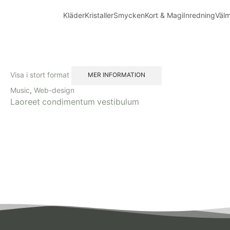
Kläder
Kristaller
Smycken
Kort & Magi
Inredning
Väl
Visa i stort format
MER INFORMATION
Music
,
Web-design
Laoreet condimentum vestibulum