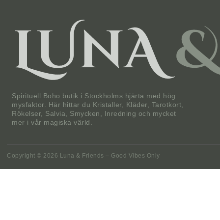
Spirituell Boho butik i Stockholms hjärta med hög
mysfaktor. Här hittar du Kristaller, Kläder, Tarotkort,
Rökelser, Salvia, Smycken, Inredning och mycket
mer i vår magiska värld.
Copyright © 2026 Luna & Friends – Good Vibes Only