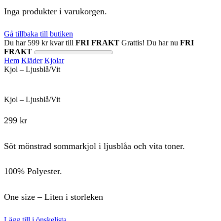
Inga produkter i varukorgen.
Gå tillbaka till butiken
Du har
599
kr
kvar till
FRI FRAKT
Grattis! Du har nu
FRI
FRAKT
Hem
Kläder
Kjolar
Kjol – Ljusblå/Vit
Kjol – Ljusblå/Vit
299
kr
Söt mönstrad sommarkjol i ljusblåa och vita toner.
100% Polyester.
One size – Liten i storleken
Lägg till i önskelista