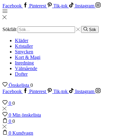
Facebook
Pinterest
Tik-tok
Instagram
Sökfält
Sök
Kläder
Kristaller
Smycken
Kort & Magi
Inredning
Välmående
Dofter
Önskelista
0
Facebook
Pinterest
Tik-tok
Instagram
0
0
0
Min önskelista
0
0
0
Kundvagn