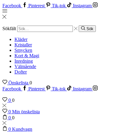
Facebook
Pinterest
Tik-tok
Instagram
Sökfält
Sök
Kläder
Kristaller
Smycken
Kort & Magi
Inredning
Välmående
Dofter
Önskelista
0
Facebook
Pinterest
Tik-tok
Instagram
0
0
0
Min önskelista
0
0
0
Kundvagn