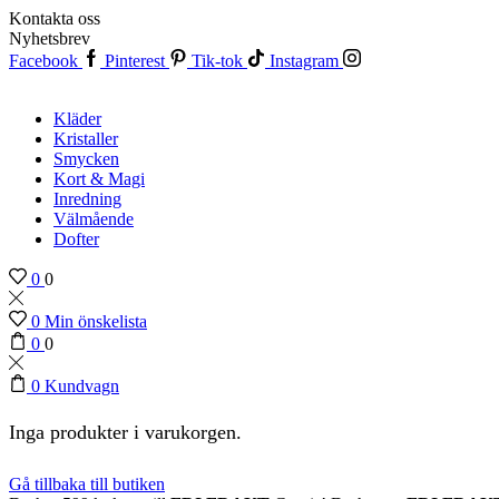
Kontakta oss
Nyhetsbrev
Facebook
Pinterest
Tik-tok
Instagram
Kläder
Kristaller
Smycken
Kort & Magi
Inredning
Välmående
Dofter
0
0
0
Min önskelista
0
0
0
Kundvagn
Inga produkter i varukorgen.
Gå tillbaka till butiken