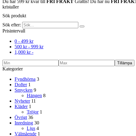
Du har
599
kr
kvar till
FRI FRAKT
Grattis! Du har nu
FRI FRAK
kristaller
Sök produkt
Sök efter:
Prisintervall
0 -
499
kr
500
kr
-
999
kr
1,000
kr
-
Tillämpa
Kategorier
Fyndhörna
3
Dofter
1
Smycken
9
Hängen
8
Nyheter
11
Kläder
1
Tröjor
1
Övrigt
36
Inredning
30
Ljus
4
Välmående
1