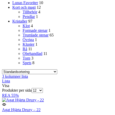
Lunas Favoriter
10
Kort och magi
12
Tillbehör
4
Pendlar
1
Kristaller
97
Klot
4
Formade stenar
1
Trumlade stenar
65
Övriga
1
Kluster
1
Rå
11
Obehandlad
11
Torn
3
Spets
8
3 kolumner lista
Lista
Visa
Produkter per sida
REA
55%
Agat Hjärta Druzy – 22